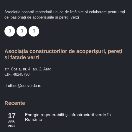
Asociația noastră reprezintă un loc de întâlnire și colaborare pentru toți
cei pasionați de acoperișurile și pereții verzi
Asociația constructorilor de acoperișuri, pereți
și fațade verzi
str. Cozia, nr. 4, ap. 2, Arad
CIF: 48245790
office@converde.ro
Recente
17
Energie regenerabilă și infrastructură verde în
România
APR.
2026