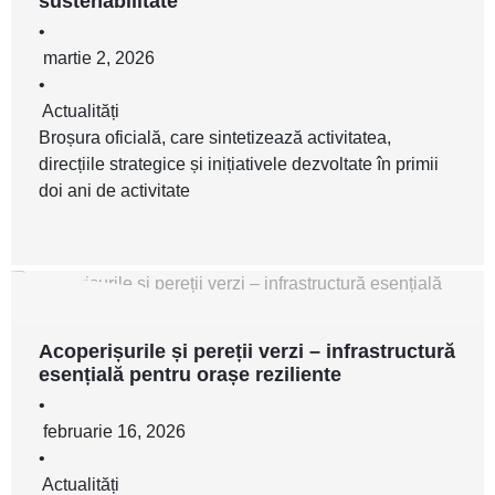
sustenabilitate
•
martie 2, 2026
•
Actualități
Broșura oficială, care sintetizează activitatea,
direcțiile strategice și inițiativele dezvoltate în primii
doi ani de activitate
Acoperișurile și pereții verzi – infrastructură
esențială pentru orașe reziliente
•
februarie 16, 2026
•
Actualități