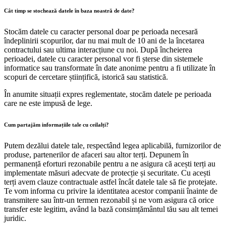
Cât timp se stochează datele în baza noastră de date?
Stocăm datele cu caracter personal doar pe perioada necesară
îndeplinirii scopurilor, dar nu mai mult de 10 ani de la încetarea
contractului sau ultima interacțiune cu noi. După încheierea
perioadei, datele cu caracter personal vor fi șterse din sistemele
informatice sau transformate în date anonime pentru a fi utilizate în
scopuri de cercetare științifică, istorică sau statistică.
În anumite situații expres reglementate, stocăm datele pe perioada
care ne este impusă de lege.
Cum partajăm informațiile tale cu ceilalți?
Putem dezălui datele tale, respectând legea aplicabilă, furnizorilor de
produse, partenerilor de afaceri sau altor terți. Depunem în
permanență eforturi rezonabile pentru a ne asigura că acești terți au
implementate măsuri adecvate de protecție și securitate. Cu acești
terți avem clauze contractuale astfel încât datele tale să fie protejate.
Te vom informa cu privire la identitatea acestor companii înainte de
transmitere sau într-un termen rezonabil și ne vom asigura că orice
transfer este legitim, având la bază consimțământul tău sau alt temei
juridic.