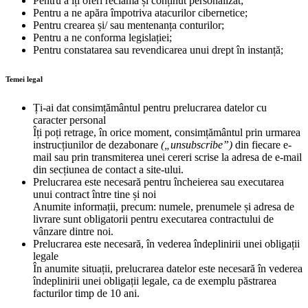
Pentru a îți oferi reclama și conținut personalizat;
Pentru a ne apăra împotriva atacurilor cibernetice;
Pentru crearea și/ sau mentenanța conturilor;
Pentru a ne conforma legislației;
Pentru constatarea sau revendicarea unui drept în instanță;
Temei legal
Ți-ai dat consimțământul pentru prelucrarea datelor cu
caracter personal
Îți poți retrage, în orice moment, consimțământul prin urmarea
instrucțiunilor de dezabonare
(„unsubscribe”)
din fiecare e-
mail sau prin transmiterea unei cereri scrise la adresa de e-mail
din secțiunea de contact a site-ului.
Prelucrarea este necesară pentru încheierea sau executarea
unui contract între tine și noi
Anumite informații, precum: numele, prenumele și adresa de
livrare sunt obligatorii pentru executarea contractului de
vânzare dintre noi.
Prelucrarea este necesară, în vederea îndeplinirii unei obligații
legale
În anumite situații, prelucrarea datelor este necesară în vederea
îndeplinirii unei obligații legale, ca de exemplu păstrarea
facturilor timp de 10 ani.