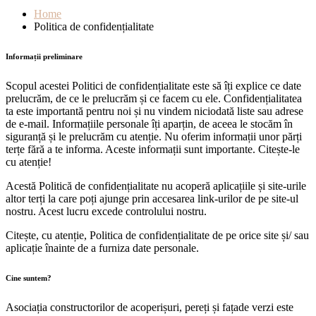
Home
Politica de confidențialitate
Informații preliminare
Scopul acestei Politici de confidențialitate este să îți explice ce date
prelucrăm, de ce le prelucrăm și ce facem cu ele. Confidențialitatea
ta este importantă pentru noi și nu vindem niciodată liste sau adrese
de e-mail. Informațiile personale îți aparțin, de aceea le stocăm în
siguranță și le prelucrăm cu atenție. Nu oferim informații unor părți
terțe fără a te informa. Aceste informații sunt importante. Citește-le
cu atenție!
Acestă Politică de confidențialitate nu acoperă aplicațiile și site-urile
altor terți la care poți ajunge prin accesarea link-urilor de pe site-ul
nostru. Acest lucru excede controlului nostru.
Citește, cu atenție, Politica de confidențialitate de pe orice site și/ sau
aplicație înainte de a furniza date personale.
Cine suntem?
Asociația constructorilor de acoperișuri, pereți și fațade verzi este