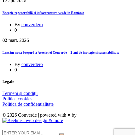
17
apr.
2026
Energie regenerabilă și infrastructură verde în România
By
converdero
0
02
mart.
2026
Lansăm noua broșură a Asociației Converde – 2 ani de inovație și sustenabilitate
By
converdero
0
Legale
Termeni și condiții
Politica cookies
Politica de confidențialitate
© 2026 Converde | powered with ♥ by