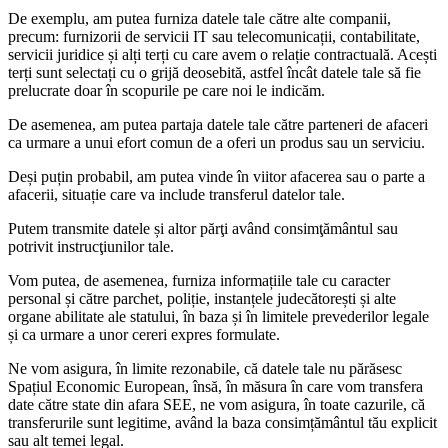
De exemplu, am putea furniza datele tale către alte companii,
precum: furnizorii de servicii IT sau telecomunicații, contabilitate,
servicii juridice și alți terți cu care avem o relație contractuală. Acești
terți sunt selectați cu o grijă deosebită, astfel încât datele tale să fie
prelucrate doar în scopurile pe care noi le indicăm.
De asemenea, am putea partaja datele tale către parteneri de afaceri
ca urmare a unui efort comun de a oferi un produs sau un serviciu.
Deși puțin probabil, am putea vinde în viitor afacerea sau o parte a
afacerii, situație care va include transferul datelor tale.
Putem transmite datele și altor părţi având consimţământul sau
potrivit instrucţiunilor tale.
Vom putea, de asemenea, furniza informațiile tale cu caracter
personal și către parchet, poliție, instanțele judecătorești și alte
organe abilitate ale statului, în baza și în limitele prevederilor legale
și ca urmare a unor cereri expres formulate.
Ne vom asigura, în limite rezonabile, că datele tale nu părăsesc
Spațiul Economic European, însă, în măsura în care vom transfera
date către state din afara SEE, ne vom asigura, în toate cazurile, că
transferurile sunt legitime, având la baza consimțământul tău explicit
sau alt temei legal.