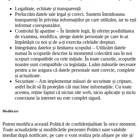
Legalitate, echitate și transparență
Prelucrăm datele tale legal și corect. Suntem întotdeauna
transparenți în privința informațiilor pe care utilizăm, iar tu ești
informat corespunzător.
Controlul îți aparține – În limitele legii, îți oferim posibilitatea
de examina, modifica, șterge datele personale pe care le-ai
împărtășit cu noi și de a-ți exercita celelalte drepturi.
Integritatea datelor și limitarea scopului – Utilizăm datele
numai în scopurile descrise la momentul colectării sau în noi
scopuri compatibile cu cele inițiale. În toate cazurile, scopurile
noastre sunt compatibile cu legislația. Luăm măsurile necesare
pentru a ne asigura că datele personale sunt corecte, complete
și actualizate.
Securitate – Am implementat măsuri de securitate și criptare,
astfel încât să îți protejăm cât mai bine informațiile. Cu toate
acestea, reține faptul că niciun site web, nicio aplicație și nicio
conexiune la internet nu este complet sigură.
Modificări
Putem modifica această Politică de confidențialitate în orice moment.
Toate actualizările și modificările prezentei Politici sunt valabile
imediat după notificare, pe care o vom realiza prin afișare pe site și/