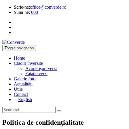
Scrie-ne:
office@converde.ro
Sună-ne:
000
Toggle navigation
Home
Clădiri înverzite
Acoperișuri verzi
Fațade verzi
Galerie foto
Actualități
Utile
Contact
English
Politica de confidențialitate