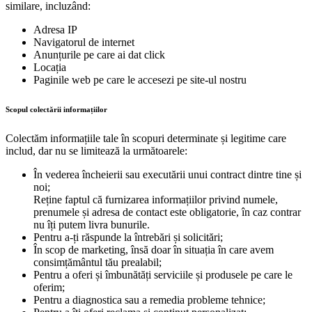
similare, incluzând:
Adresa IP
Navigatorul de internet
Anunțurile pe care ai dat click
Locația
Paginile web pe care le accesezi pe site-ul nostru
Scopul colectării informațiilor
Colectăm informațiile tale în scopuri determinate și legitime care
includ, dar nu se limitează la următoarele:
În vederea încheierii sau executării unui contract dintre tine și
noi;
Reține faptul că furnizarea informațiilor privind numele,
prenumele și adresa de contact este obligatorie, în caz contrar
nu îți putem livra bunurile.
Pentru a-ți răspunde la întrebări și solicitări;
În scop de marketing, însă doar în situația în care avem
consimțământul tău prealabil;
Pentru a oferi și îmbunătăți serviciile și produsele pe care le
oferim;
Pentru a diagnostica sau a remedia probleme tehnice;