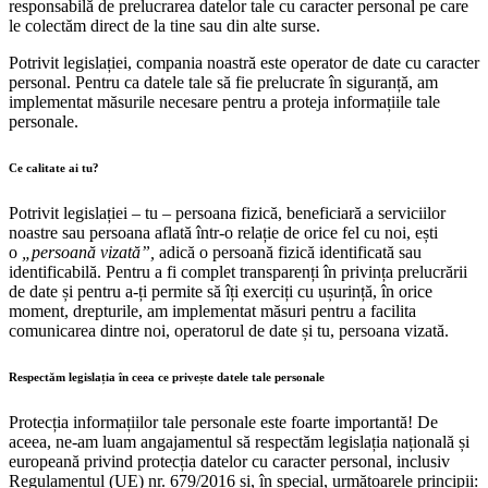
responsabilă de prelucrarea datelor tale cu caracter personal pe care
le colectăm direct de la tine sau din alte surse.
Potrivit legislației, compania noastră este operator de date cu caracter
personal. Pentru ca datele tale să fie prelucrate în siguranță, am
implementat măsurile necesare pentru a proteja informațiile tale
personale.
Ce calitate ai tu?
Potrivit legislației – tu – persoana fizică, beneficiară a serviciilor
noastre sau persoana aflată într-o relație de orice fel cu noi, ești
o
„persoană vizată”,
adică o persoană fizică identificată sau
identificabilă. Pentru a fi complet transparenți în privința prelucrării
de date și pentru a-ți permite să îți exerciți cu ușurință, în orice
moment, drepturile, am implementat măsuri pentru a facilita
comunicarea dintre noi, operatorul de date și tu, persoana vizată.
Respectăm legislația în ceea ce privește datele tale personale
Protecția informațiilor tale personale este foarte importantă! De
aceea, ne-am luam angajamentul să respectăm legislația națională și
europeană privind protecția datelor cu caracter personal, inclusiv
Regulamentul (UE) nr. 679/2016 și, în special, următoarele principii: