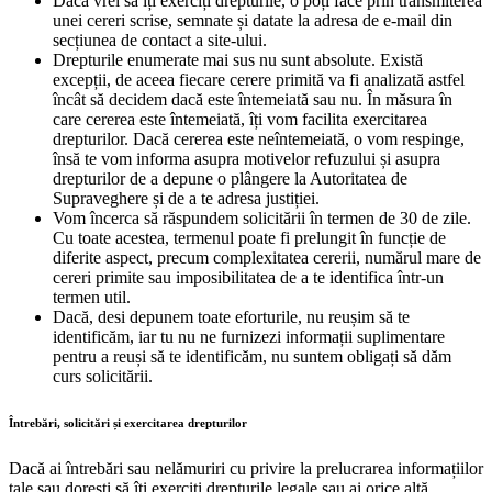
Dacă vrei să îți exerciți drepturile, o poți face prin transmiterea
unei cereri scrise, semnate și datate la adresa de e-mail din
secțiunea de contact a site-ului.
Drepturile enumerate mai sus nu sunt absolute. Există
excepții, de aceea fiecare cerere primită va fi analizată astfel
încât să decidem dacă este întemeiată sau nu. În măsura în
care cererea este întemeiată, îți vom facilita exercitarea
drepturilor. Dacă cererea este neîntemeiată, o vom respinge,
însă te vom informa asupra motivelor refuzului și asupra
drepturilor de a depune o plângere la Autoritatea de
Supraveghere și de a te adresa justiției.
Vom încerca să răspundem solicitării în termen de 30 de zile.
Cu toate acestea, termenul poate fi prelungit în funcție de
diferite aspect, precum complexitatea cererii, numărul mare de
cereri primite sau imposibilitatea de a te identifica într-un
termen util.
Dacă, desi depunem toate eforturile, nu reușim să te
identificăm, iar tu nu ne furnizezi informații suplimentare
pentru a reuși să te identificăm, nu suntem obligați să dăm
curs solicitării.
Întrebări, solicitări și exercitarea drepturilor
Dacă ai întrebări sau nelămuriri cu privire la prelucrarea informațiilor
tale sau dorești să îți exerciți drepturile legale sau ai orice altă