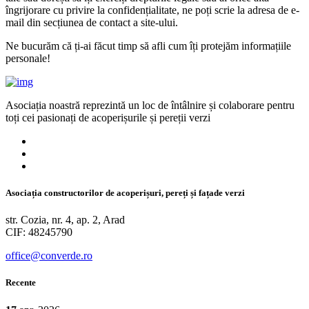
îngrijorare cu privire la confidențialitate, ne poți scrie la adresa de e-
mail din secțiunea de contact a site-ului.
Ne bucurăm că ți-ai făcut timp să afli cum îți protejăm informațiile
personale!
Asociația noastră reprezintă un loc de întâlnire și colaborare pentru
toți cei pasionați de acoperișurile și pereții verzi
Asociația constructorilor de acoperișuri, pereți și fațade verzi
str. Cozia, nr. 4, ap. 2, Arad
CIF: 48245790
office@converde.ro
Recente