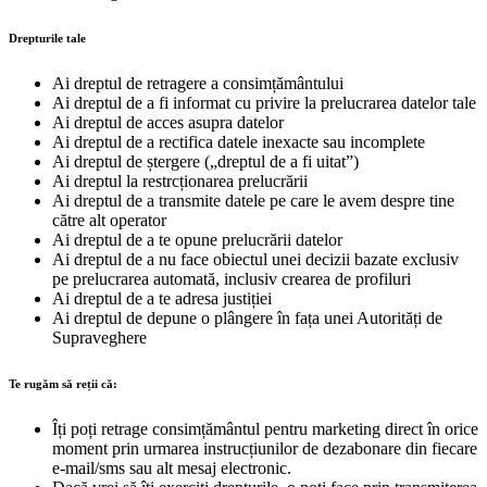
Drepturile tale
Ai dreptul de retragere a consimțământului
Ai dreptul de a fi informat cu privire la prelucrarea datelor tale
Ai dreptul de acces asupra datelor
Ai dreptul de a rectifica datele inexacte sau incomplete
Ai dreptul de ștergere („dreptul de a fi uitat”)
Ai dreptul la restrcționarea prelucrării
Ai dreptul de a transmite datele pe care le avem despre tine
către alt operator
Ai dreptul de a te opune prelucrării datelor
Ai dreptul de a nu face obiectul unei decizii bazate exclusiv
pe prelucrarea automată, inclusiv crearea de profiluri
Ai dreptul de a te adresa justiției
Ai dreptul de depune o plângere în fața unei Autorități de
Supraveghere
Te rugăm să reții că:
Îți poți retrage consimțământul pentru marketing direct în orice
moment prin urmarea instrucțiunilor de dezabonare din fiecare
e-mail/sms sau alt mesaj electronic.