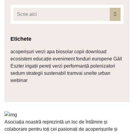
Etichete
acoperișuri verzi
apa
biosolar
copii
download
ecosistem
educație
eveniment
fonduri europene
Gáll
Eszter
irigații
pereți verzi
performanță
polenizatori
sedum
strategii
sustenabil
tramvai
unelte
urban
webinar
Asociația noastră reprezintă un loc de întâlnire și
colaborare pentru toți cei pasionați de acoperișurile și