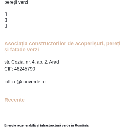
pereții verzi
Asociația constructorilor de acoperișuri, pereți
și fațade verzi
str. Cozia, nr. 4, ap. 2, Arad
CIF: 48245790
office@converde.ro
Recente
17
APR.
2026
Energie regenerabilă și infrastructură verde în România