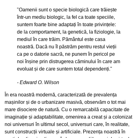
"Oamenii sunt o specie biologică care trăiește
într-un mediu biologic, la fel ca toate speciile,
suntem foarte bine adaptați în toate privințele:
de la comportament, la genetică, la fiziologie, la
mediul în care trăim. Pământul este casa
noastră. Dacă nu îl păstrăm pentru restul vieții
ca pe o datorie sacră, ne punem în pericol pe
noi înșine prin distrugerea căminului în care am
evoluat și de care suntem total dependenți."
- Edward O. Wilson
În era noastră modernă, caracterizată de prevalența
mașinilor și de o urbanizare masivă, observăm o tot mai
mare disociere de natură. Cu o remarcabilă capacitate de
imaginație și adaptabilitate, omenirea a creat și a colonizat
noi universuri în ultimul secol, universuri care, în realitate,
sunt construcții virtuale și artificiale. Prezența noastră în