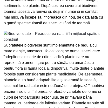
sortimentul de plante. După cosirea covorului biodivers,
toamna, acesta va reînvia și, deși în număr și în cantități
mai mici, va începe să înflorească din nou, de data asta cu
o gamă spectaculoasă de specii cu flori de toamnă.
Suprafețele biodiverse sunt implementate de regulă cu
mare atenție, amestecul folosit conține numai specii care
îndeplinesc o serie de criterii, adică plante care nu
reprezintă o amenințare pentru sănătatea umană sau
pentru flora și fauna locală, dinpotrivă, multe dintre plantele
folosite sunt considerate plante medicinale. De asemenea,
plantele au o bună adaptabilitate și toleranță la secetă,
sistemul lor radicular este nedăunător, protejează împotriva
eroziunii solului, înflorirea lor oferă o varietate de forme și
culori pe tot parcursul sezonului, de primăvara până
toamna, cu perioade de înflorire variate. Plantele trebuie să