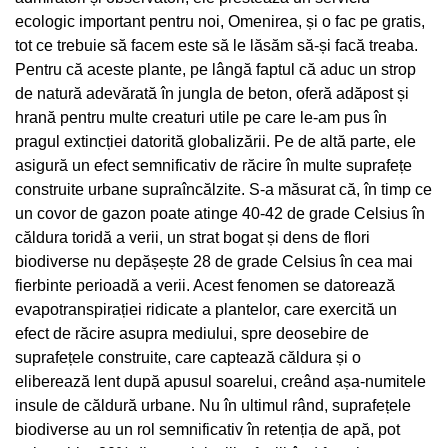
ecologic important pentru noi, Omenirea, și o fac pe gratis,
tot ce trebuie să facem este să le lăsăm să-și facă treaba.
Pentru că aceste plante, pe lângă faptul că aduc un strop
de natură adevărată în jungla de beton, oferă adăpost și
hrană pentru multe creaturi utile pe care le-am pus în
pragul extincției datorită globalizării. Pe de altă parte, ele
asigură un efect semnificativ de răcire în multe suprafețe
construite urbane supraîncălzite. S-a măsurat că, în timp ce
un covor de gazon poate atinge 40-42 de grade Celsius în
căldura toridă a verii, un strat bogat și dens de flori
biodiverse nu depășește 28 de grade Celsius în cea mai
fierbinte perioadă a verii. Acest fenomen se datorează
evapotranspirației ridicate a plantelor, care exercită un
efect de răcire asupra mediului, spre deosebire de
suprafețele construite, care captează căldura și o
eliberează lent după apusul soarelui, creând așa-numitele
insule de căldură urbane. Nu în ultimul rând, suprafețele
biodiverse au un rol semnificativ în retenția de apă, pot