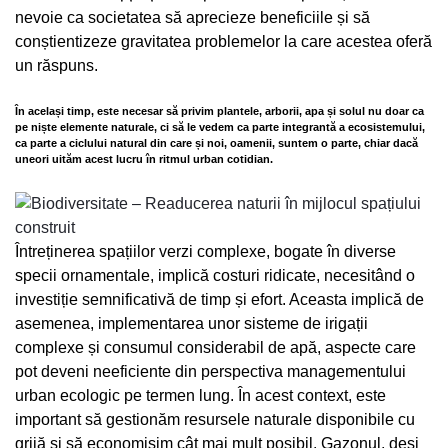
nevoie ca societatea să aprecieze beneficiile și să
conștientizeze gravitatea problemelor la care acestea oferă
un răspuns.
În același timp, este necesar să privim plantele, arborii, apa și solul nu doar ca
pe niște elemente naturale, ci să le vedem ca parte integrantă a ecosistemului,
ca parte a ciclului natural din care și noi, oamenii, suntem o parte, chiar dacă
uneori uităm acest lucru în ritmul urban cotidian.
Întreținerea spațiilor verzi complexe, bogate în diverse
specii ornamentale, implică costuri ridicate, necesitând o
investiție semnificativă de timp și efort. Aceasta implică de
asemenea, implementarea unor sisteme de irigații
complexe și consumul considerabil de apă, aspecte care
pot deveni neeficiente din perspectiva managementului
urban ecologic pe termen lung. În acest context, este
important să gestionăm resursele naturale disponibile cu
grijă și să economisim cât mai mult posibil. Gazonul, deși