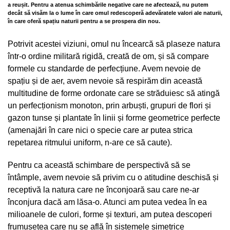
a reușit. Pentru a atenua schimbările negative care ne afectează, nu putem
decât să visăm la o lume în care omul redescoperă adevăratele valori ale naturii,
în care oferă spațiu naturii pentru a se prospera din nou.
Potrivit acestei viziuni, omul nu încearcă să plaseze natura
într-o ordine militară rigidă, creată de om, și să compare
formele cu standarde de perfecțiune. Avem nevoie de
spațiu și de aer, avem nevoie să respirăm din această
multitudine de forme ordonate care se străduiesc să atingă
un perfecționism monoton, prin arbuști, grupuri de flori și
gazon tunse și plantate în linii și forme geometrice perfecte
(amenajări în care nici o specie care ar putea strica
repetarea ritmului uniform, n-are ce să caute).
Pentru ca această schimbare de perspectivă să se
întâmple, avem nevoie să privim cu o atitudine deschisă și
receptivă la natura care ne înconjoară sau care ne-ar
înconjura dacă am lăsa-o. Atunci am putea vedea în ea
milioanele de culori, forme și texturi, am putea descoperi
frumusețea care nu se află în sistemele simetrice