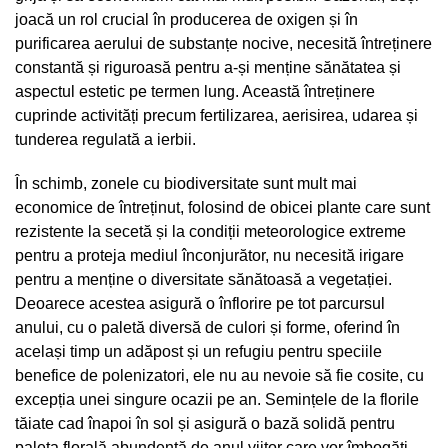
joacă un rol crucial în producerea de oxigen și în
purificarea aerului de substanțe nocive, necesită întreținere
constantă și riguroasă pentru a-și menține sănătatea și
aspectul estetic pe termen lung. Această întreținere
cuprinde activități precum fertilizarea, aerisirea, udarea și
tunderea regulată a ierbii.
În schimb, zonele cu biodiversitate sunt mult mai
economice de întreținut, folosind de obicei plante care sunt
rezistente la secetă și la condiții meteorologice extreme
pentru a proteja mediul înconjurător, nu necesită irigare
pentru a menține o diversitate sănătoasă a vegetației.
Deoarece acestea asigură o înflorire pe tot parcursul
anului, cu o paletă diversă de culori și forme, oferind în
același timp un adăpost și un refugiu pentru speciile
benefice de polenizatori, ele nu au nevoie să fie cosite, cu
excepția unei singure ocazii pe an. Semințele de la florile
tăiate cad înapoi în sol și asigură o bază solidă pentru
paleta florală abundentă de anul viitor care vor îmbogăți