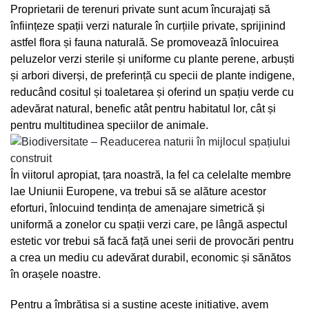
Proprietarii de terenuri private sunt acum încurajați să
înființeze spații verzi naturale în curțiile private, sprijinind
astfel flora și fauna naturală. Se promovează înlocuirea
peluzelor verzi sterile și uniforme cu plante perene, arbuști
și arbori diverși, de preferință cu specii de plante indigene,
reducând cositul și toaletarea și oferind un spațiu verde cu
adevărat natural, benefic atât pentru habitatul lor, cât și
pentru multitudinea speciilor de animale.
În viitorul apropiat, țara noastră, la fel ca celelalte membre
lae Uniunii Europene, va trebui să se alăture acestor
eforturi, înlocuind tendința de amenajare simetrică și
uniformă a zonelor cu spații verzi care, pe lângă aspectul
estetic vor trebui să facă față unei serii de provocări pentru
a crea un mediu cu adevărat durabil, economic și sănătos
în orașele noastre.
Pentru a îmbrățișa și a susține aceste inițiative, avem