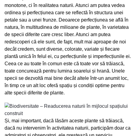
monotone, ci în realitatea naturii. Atunci am putea vedea
ordinea și perfecțiunea care se reflectă în structura unei
petale sau a unei frunze. Deoarece perfecțiunea se află în
natura, în multitudinea de milioane de plante, în varietatea
de specii diferite care cresc liber. Atunci am putea
redescoperi că ele sunt, de fapt, mult mai aproape de noi
decât credem, sunt diverse, colorate, variate și fiecare
plantă unică în felul ei, cu perfecțiunile și imperfecțiunile ei.
Ceea ce au toate în comun este că toate vor să trăiască,
toate concurează pentru lumina soarelui și hrană. Unele
specii se dezvoltă mai bine decât altele într-un anumit loc,
în timp ce un alt loc oferă spațiu și condiții optime pentru
alte specii diferite de plante.
Și, mai important, dacă lăsăm aceste plante să trăiască,
dacă nu intervenim în activitatea naturii, participăm doar ca
admiratori și observatori, ele prestează un serviciu