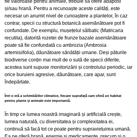
fie valoroase pentru animale, trebuie să ofere adăpost
și/sau hrană. Pentru a recunoaște aceste calități, este
necesar un anumit nivel de cunoaștere a plantelor, în caz
contrar, specii cu structură botanică asemănătoare pot fi
confundate. De exemplu, mușețelul sălbatic (Matricaria
recutita), datorită rozetei de frunze bazale asemănătoare
poate să fie confundată cu ambrozia (Ambrosia
artemisiifolia), dăunătoare sănătății umane. Deși păturile
biodiverse conțin mai mult de o sută de specii diferite,
acestea sunt supuse monitorizării și controlului periodic, iar
orice buruieni agresive, dăunătoare, care apar, sunt
îndepărtate.
Într-o eră a schimbărilor climatice, fiecare suprafață care oferă un habitat
pentru plante și animale este importantă.
În timp ce lumea noastră imaginară și artificială crește,
lumea naturală, cu diversitatea și complexitatea ei,
continuă să facă tot ce poate pentru supraviețuirea umană.
Ea ne oferă hrană, energie și medicamente, precum și o