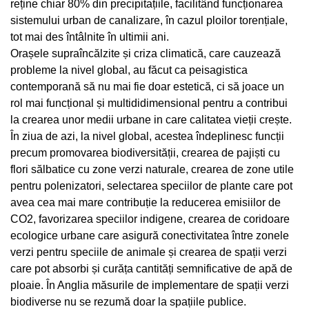
reține chiar 80% din precipitațiile, facilitând funcționarea
sistemului urban de canalizare, în cazul ploilor torențiale,
tot mai des întâlnite în ultimii ani.
Orașele supraîncălzite și criza climatică, care cauzează
probleme la nivel global, au făcut ca peisagistica
contemporană să nu mai fie doar estetică, ci să joace un
rol mai funcțional și multididimensional pentru a contribui
la crearea unor medii urbane in care calitatea vieții crește.
În ziua de azi, la nivel global, acestea îndeplinesc funcții
precum promovarea biodiversității, crearea de pajiști cu
flori sălbatice cu zone verzi naturale, crearea de zone utile
pentru polenizatori, selectarea speciilor de plante care pot
avea cea mai mare contribuție la reducerea emisiilor de
CO2, favorizarea speciilor indigene, crearea de coridoare
ecologice urbane care asigură conectivitatea între zonele
verzi pentru speciile de animale și crearea de spații verzi
care pot absorbi și curăța cantități semnificative de apă de
ploaie. În Anglia măsurile de implementare de spații verzi
biodiverse nu se rezumă doar la spațiile publice.