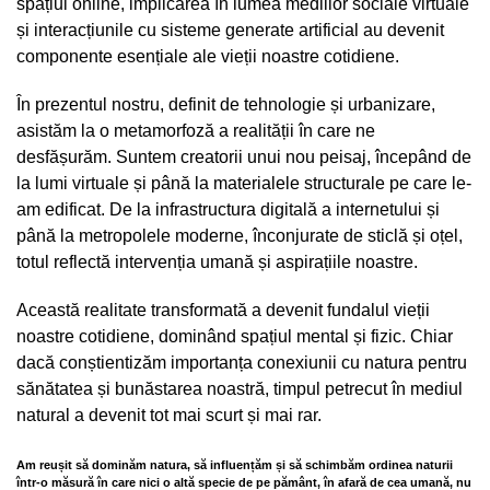
spațiul online, implicarea în lumea mediilor sociale virtuale
și interacțiunile cu sisteme generate artificial au devenit
componente esențiale ale vieții noastre cotidiene.
În prezentul nostru, definit de tehnologie și urbanizare,
asistăm la o metamorfoză a realității în care ne
desfășurăm. Suntem creatorii unui nou peisaj, începând de
la lumi virtuale și până la materialele structurale pe care le-
am edificat. De la infrastructura digitală a internetului și
până la metropolele moderne, înconjurate de sticlă și oțel,
totul reflectă intervenția umană și aspirațiile noastre.
Această realitate transformată a devenit fundalul vieții
noastre cotidiene, dominând spațiul mental și fizic. Chiar
dacă conștientizăm importanța conexiunii cu natura pentru
sănătatea și bunăstarea noastră, timpul petrecut în mediul
natural a devenit tot mai scurt și mai rar.
Am reușit să dominăm natura, să influențăm și să schimbăm ordinea naturii
într-o măsură în care nici o altă specie de pe pământ, în afară de cea umană, nu