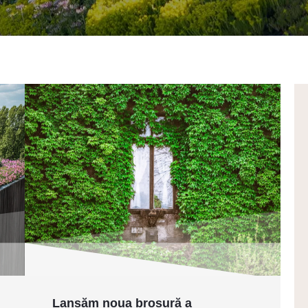
Lansăm noua broșură a