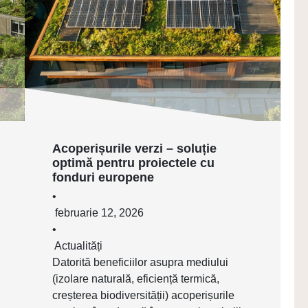
Acoperișurile verzi – soluție
optimă pentru proiectele cu
fonduri europene
•
februarie 12, 2026
•
Actualități
Datorită beneficiilor asupra mediului
(izolare naturală, eficiență termică,
creșterea biodiversității) acoperișurile