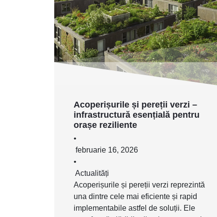
Acoperișurile și pereții verzi –
infrastructură esențială pentru
orașe reziliente
•
februarie 16, 2026
•
Actualități
Acoperișurile și pereții verzi reprezintă
una dintre cele mai eficiente și rapid
implementabile astfel de soluții. Ele