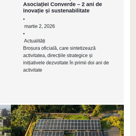
Asociației Converde – 2 ani de
inovație și sustenabilitate
•
martie 2, 2026
•
Actualități
Broșura oficială, care sintetizează
activitatea, direcțiile strategice și
inițiativele dezvoltate în primii doi ani de
activitate