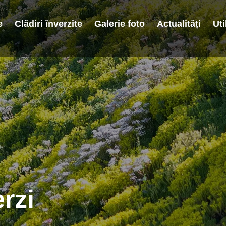
e
Clădiri înverzite
Galerie foto
Actualități
Uti
rzi