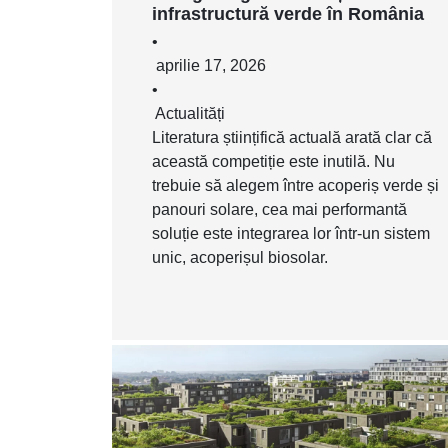
infrastructură verde în România
•
aprilie 17, 2026
•
Actualități
Literatura științifică actuală arată clar că
această competiție este inutilă. Nu
trebuie să alegem între acoperiș verde și
panouri solare, cea mai performantă
soluție este integrarea lor într-un sistem
unic, acoperișul biosolar.