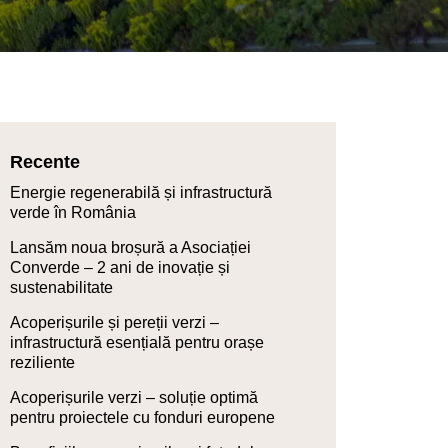
Recente
Energie regenerabilă și infrastructură
verde în România
Lansăm noua broșură a Asociației
Converde – 2 ani de inovație și
sustenabilitate
Acoperișurile și pereții verzi –
infrastructură esențială pentru orașe
reziliente
Acoperișurile verzi – soluție optimă
pentru proiectele cu fonduri europene