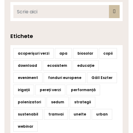
Etichete
acoperișuri verzi
apa
biosolar
copii
download
ecosistem
educație
eveniment
fonduri europene
Gáll Eszter
irigații
pereți verzi
performanță
polenizatori
sedum
strategii
sustenabil
tramvai
unelte
urban
webinar