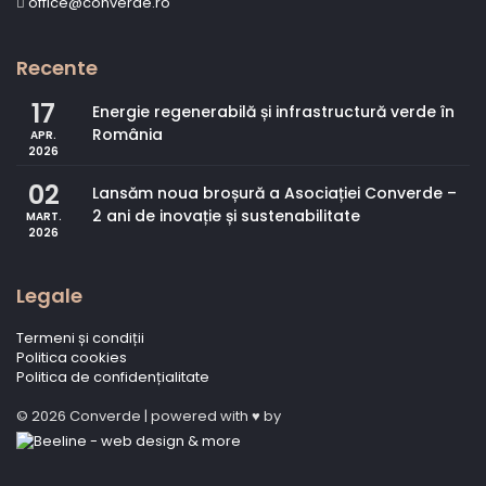
office@converde.ro
Recente
17
Energie regenerabilă și infrastructură verde în
România
APR.
2026
02
Lansăm noua broșură a Asociației Converde –
2 ani de inovație și sustenabilitate
MART.
2026
Legale
Termeni și condiții
Politica cookies
Politica de confidențialitate
© 2026 Converde | powered with ♥ by