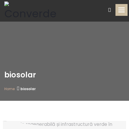
To
biosolar
Home
biosolar