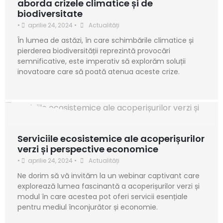
aborda crizele climatice și de
biodiversitate
•
aprilie 24, 2024
•
Actualități
În lumea de astăzi, în care schimbările climatice și
pierderea biodiversității reprezintă provocări
semnificative, este imperativ să explorăm soluții
inovatoare care să poată atenua aceste crize.
Serviciile ecosistemice ale acoperișurilor
verzi și perspective economice
•
aprilie 24, 2024
•
Actualități
Ne dorim să vă invităm la un webinar captivant care
explorează lumea fascinantă a acoperișurilor verzi și
modul în care acestea pot oferi servicii esențiale
pentru mediul înconjurător și economie.