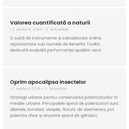
Valorea cuantificată a naturii
•
aprilie 10, 2024
•
Actualități
O suită de instrumente și calculatoare online,
reprezentate sub numele de Benefits Toolkit,
dedicată evaluării performanței spațiilor verzi.
Oprim apocalipsa insectelor
•
aprilie 9, 2024
•
Actualități
Strategii urbane pentru conservarea polenizatorilor în
mediile urbane. Principalele specii de polenizatori sunt
albinele, bondarii, viespile, fluturii; de asemenea, pot
poleniza chiar și anumite specii de gândaci.