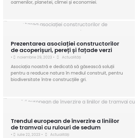
oamenilor, planetei, climei și economiei.
Prezentarea asociației constructorilor
de acoperișuri, pereți și fațade verzi
•
noiembrie 29, 2023
•
Actualități
Asociația noastră e dedicată să găsească soluții
pentru a readuce natura în mediul construit, pentru
biodiversitate între construcțiile gri.
Trendul european de înverzire a liniilor
de tramvai cu rulouri de sedum
•
iulie 22, 2023
•
Actualități