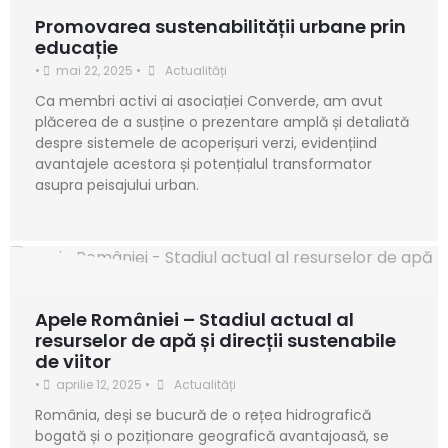
Promovarea sustenabilității urbane prin
educație
•
mai 22, 2025
•
Actualități
Ca membri activi ai asociației Converde, am avut
plăcerea de a susține o prezentare amplă și detaliată
despre sistemele de acoperișuri verzi, evidențiind
avantajele acestora și potențialul transformator
asupra peisajului urban.
Apele României – Stadiul actual al
resurselor de apă și direcții sustenabile
de viitor
•
aprilie 12, 2025
•
Actualități
România, deși se bucură de o rețea hidrografică
bogată și o poziționare geografică avantajoasă, se