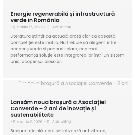
Energie regenerabilă și infrastructură
verde în România
•
aprilie 17, 2026
•
Actualități
Literatura științifică actuală arată clar că această
competiție este inutilă. Nu trebuie să alegem între
acoperiș verde și panouri solare, cea mai
performantă soluție este integrarea lor într-un sistem
unic, acoperișul biosolar.
Lansăm noua broșură a Asociației
Converde – 2 ani de inovație și
sustenabilitate
•
martie 2, 2026
•
Actualități
Broșura oficială, care sintetizează activitatea,