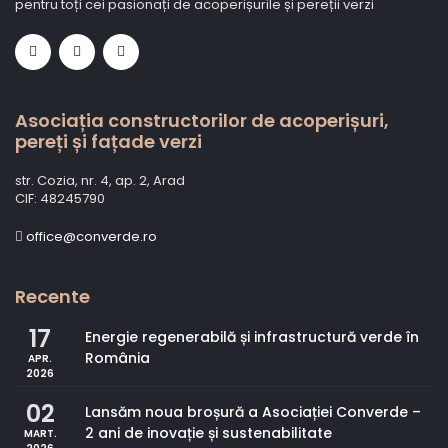
pentru toți cei pasionați de acoperișurile și pereții verzi
Asociația constructorilor de acoperișuri,
pereți și fațade verzi
str. Cozia, nr. 4, ap. 2, Arad
CIF: 48245790
office@converde.ro
Recente
17
Energie regenerabilă și infrastructură verde în
România
APR.
2026
02
Lansăm noua broșură a Asociației Converde –
2 ani de inovație și sustenabilitate
MART.