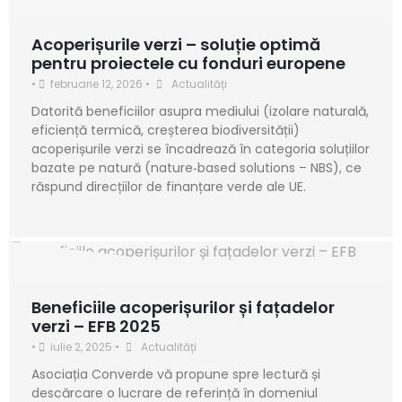
Acoperișurile verzi – soluție optimă
pentru proiectele cu fonduri europene
•
februarie 12, 2026
•
Actualități
Datorită beneficiilor asupra mediului (izolare naturală,
eficiență termică, creșterea biodiversității)
acoperișurile verzi se încadrează în categoria soluțiilor
bazate pe natură (nature‑based solutions – NBS), ce
răspund direcțiilor de finanțare verde ale UE.
Beneficiile acoperișurilor și fațadelor
verzi – EFB 2025
•
iulie 2, 2025
•
Actualități
Asociația Converde vă propune spre lectură și
descărcare o lucrare de referință în domeniul